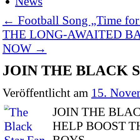
News
←
Football Song „Time for
THE LONG-AWAITED B
NOW
→
JOIN THE BLACK 
Veröffentlicht am
15. Nove
JOIN THE BLA
HELP BOOST T
BOYS.