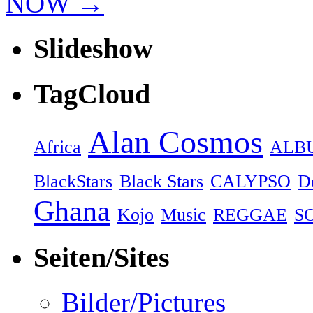
NOW
→
Slideshow
TagCloud
Alan Cosmos
Africa
ALB
BlackStars
Black Stars
CALYPSO
D
Ghana
Kojo
Music
REGGAE
S
Seiten/Sites
Bilder/Pictures